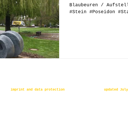
Blaubeuren / Aufstel
#Stein #Poseidon #St
#Skulpture #JoKley
imprint and data protection
updated July