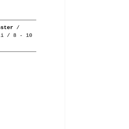
nster 
/
ki / 8 - 10 