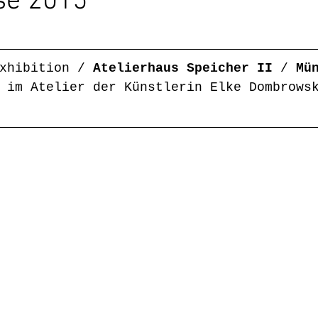
se 2015
xhibition / 
Atelierhaus Speicher II
 / 
Mü
 im Atelier der Künstlerin Elke Dombrows